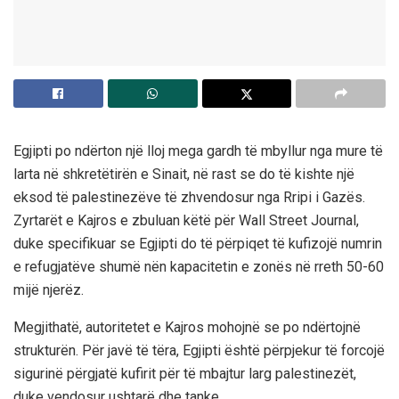
Egjipti po ndërton një lloj mega gardh të mbyllur nga mure të
larta në shkretëtirën e Sinait, në rast se do të kishte një
eksod të palestinezëve të zhvendosur nga Rripi i Gazës.
Zyrtarët e Kajros e zbuluan këtë për Wall Street Journal,
duke specifikuar se Egjipti do të përpiqet të kufizojë numrin
e refugjatëve shumë nën kapacitetin e zonës në rreth 50-60
mijë njerëz.
Megjithatë, autoritetet e Kajros mohojnë se po ndërtojnë
strukturën. Për javë të tëra, Egjipti është përpjekur të forcojë
sigurinë përgjatë kufirit për të mbajtur larg palestinezët,
duke vendosur ushtarë dhe tanke.