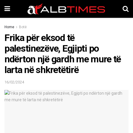
Home
Botë
Frika për eksod të
palestinezëve, Egjipti po
ndërton një gardh me mure të
larta në shkretëtirë
16/02/2024