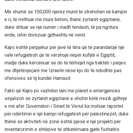
Më shumë se 100,000 njerëz mund të strehohen në kampin
e ri, të rrethuar me mure betoni, thanë zyrtarët egjiptianë,
duke shtuar se një numër i madh tendash, të pa ngritura
ende, ishin dorëzuar gjithashtu në vend.
Kajro është përpjekur për javë të tëra që të parandalojë një
valë refugjatësh që të vërshojë nëpër kufijtë e Egjiptit,
madje duke kërcënuar se do të tërhiqet nga traktati i paqes
me dhjetëvjeçarë me Izraelin nëse kjo do të ndodhte pas
ofensivës së tij kundër Hamasit.
Fakti që Kajro po vazhdon tani me planet e emergjencës
sinjalizon se zyrtarët egjiptianë e shohin këtë rrezik gjithnjë
e më afër. Guvernatori i Sinait të Veriut ka mohuar raportet
për ndërtimin e një kampi refugjatësh për palestinezët, duke
thënë se aktiviteti në zonë është pjesë e një projekti për
inventarizimin e shtëpive të shkatërruara gjatë fushatës