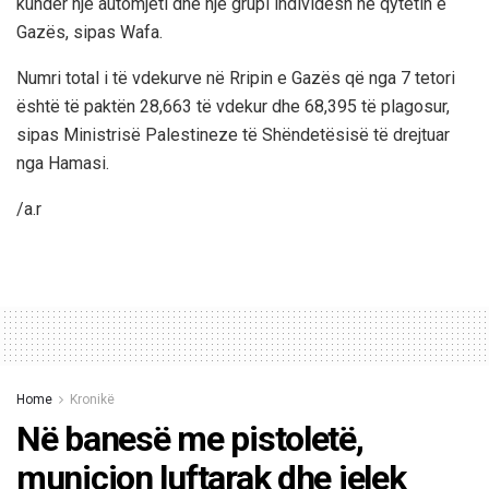
kundër një automjeti dhe një grupi individësh në qytetin e
Gazës, sipas Wafa.
Numri total i të vdekurve në Rripin e Gazës që nga 7 tetori
është të paktën 28,663 të vdekur dhe 68,395 të plagosur,
sipas Ministrisë Palestineze të Shëndetësisë të drejtuar
nga Hamasi.
/a.r
Home
Kronikë
Në banesë me pistoletë,
municion luftarak dhe jelek