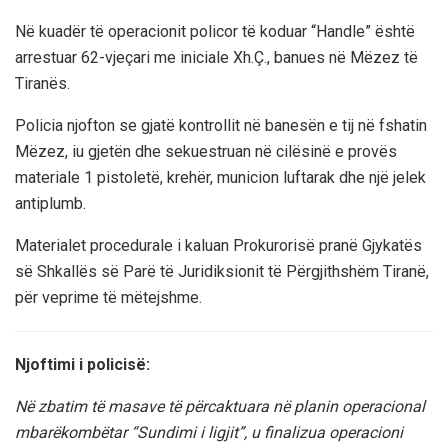
Në kuadër të operacionit policor të koduar “Handle” është
arrestuar 62-vjeçari me iniciale Xh.Ç., banues në Mëzez të
Tiranës.
Policia njofton se gjatë kontrollit në banesën e tij në fshatin
Mëzez, iu gjetën dhe sekuestruan në cilësinë e provës
materiale 1 pistoletë, krehër, municion luftarak dhe një jelek
antiplumb.
Materialet procedurale i kaluan Prokurorisë pranë Gjykatës
së Shkallës së Parë të Juridiksionit të Përgjithshëm Tiranë,
për veprime të mëtejshme.
Njoftimi i policisë:
Në zbatim të masave të përcaktuara në planin operacional
mbarëkombëtar “Sundimi i ligjit”, u finalizua operacioni