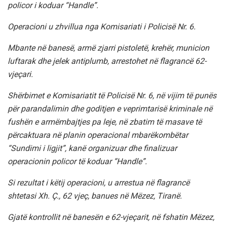
policor i koduar “Handle”.
Operacioni u zhvillua nga Komisariati i Policisë Nr. 6.
Mbante në banesë, armë zjarri pistoletë, krehër, municion
luftarak dhe jelek antiplumb, arrestohet në flagrancë 62-
vjeçari.
Shërbimet e Komisariatit të Policisë Nr. 6, në vijim të punës
për parandalimin dhe goditjen e veprimtarisë kriminale në
fushën e armëmbajtjes pa leje, në zbatim të masave të
përcaktuara në planin operacional mbarëkombëtar
“Sundimi i ligjit”, kanë organizuar dhe finalizuar
operacionin policor të koduar “Handle”.
Si rezultat i këtij operacioni, u arrestua në flagrancë
shtetasi Xh. Ç., 62 vjeç, banues në Mëzez, Tiranë.
Gjatë kontrollit në banesën e 62-vjeçarit, në fshatin Mëzez,