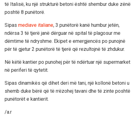
të Italisë, ku një strukturë betoni është shembur duke zënë
poshtë 8 punëtorë.
Sipas
mediave italiane
, 3 punëtorë kanë humbur jetën,
ndërsa 3 të tjerë janë dërguar në spital të plagosur me
dëmtime të ndryshme. Ekipet e emergjencës po punojnë
për të gjetur 2 punëtorë të tjerë që rezultojnë të zhdukur.
Në këtë kantier po punohej për të ndërtuar një supermarket
në periferi të qytetit.
Sipas dinamikës që dihet deri më tani, një kollonë betoni u
shemb duke bërë që të rrëzohej tavani dhe të zinte poshtë
punëtorët e kantierit.
/a.r