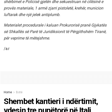
shërbimet e Policisë gjetën dhe sekuestruan në cilësinë e
provës materiale, 1 armë zjarri pistoletë, krehër, municion
luftarak dhe një jelek antiplumb.
Materialet procedurale i kaluan Prokurorisë pranë Gjykatës
së Shkallës së Parë të Juridiksionit të Përgjithshëm Tiranë,
për veprime të mëtejshme.
/a.r
Home
Botë
Shembet kantieri i ndërtimit,
vdesin tre punëtorë në Itali