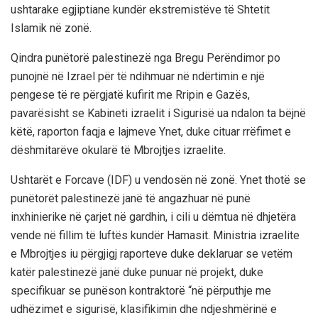
ushtarake egjiptiane kundër ekstremistëve të Shtetit
Islamik në zonë.
Qindra punëtorë palestinezë nga Bregu Perëndimor po
punojnë në Izrael për të ndihmuar në ndërtimin e një
pengese të re përgjatë kufirit me Rripin e Gazës,
pavarësisht se Kabineti izraelit i Sigurisë ua ndalon ta bëjnë
këtë, raporton faqja e lajmeve Ynet, duke cituar rrëfimet e
dëshmitarëve okularë të Mbrojtjes izraelite.
Ushtarët e Forcave (IDF) u vendosën në zonë. Ynet thotë se
punëtorët palestinezë janë të angazhuar në punë
inxhinierike në çarjet në gardhin, i cili u dëmtua në dhjetëra
vende në fillim të luftës kundër Hamasit. Ministria izraelite
e Mbrojtjes iu përgjigj raporteve duke deklaruar se vetëm
katër palestinezë janë duke punuar në projekt, duke
specifikuar se punëson kontraktorë “në përputhje me
udhëzimet e sigurisë, klasifikimin dhe ndjeshmërinë e