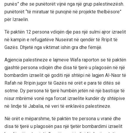
punës” dhe se punëtorët vijnë nga një grup palestinezësh.
punëtorët “të miratuar të punojnë në projekte thelbësore”
për Izraelin.
Të paktën 12 persona vdiqën dje pas një sulmi ajror izraelit
në kampin e refugjatëve Nuseirat në qendër të Rripit të
Gazës. Dhjetë nga viktimat ishin gra dhe fëmijë.
Agjencia palestineze e lajmeve Wafa raporton se të paktën
gjashtë persona vdiqën dhe disa të tjerë u plagosën në një
bombardim izraelit që goditi një shtëpi në lagjen Al-Nasr të
Rafah në Rripin jugor të Gazës në orët e para të ditës së
sotme. Dy persona të tjerë humbën jetën në një bastisje të
nisur mbrëmë vonë nga forcat izraelite kundër dy shtëpive
në lindje të Jabalia, në veri të enklavës palestineze.
Në orët e mëparshme, të paktën tre persona u vranë dhe
disa të tjerë u plagosën pas një tjetër bombardimi izraelit