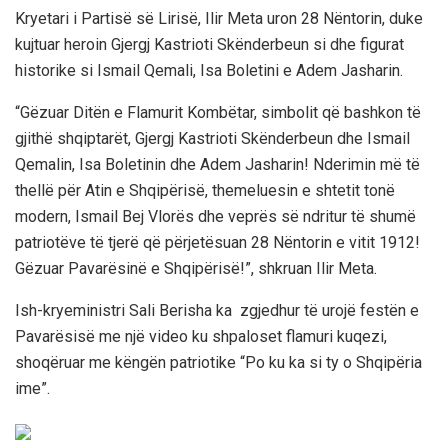
Kryetari i Partisë së Lirisë, Ilir Meta uron 28 Nëntorin, duke
kujtuar heroin Gjergj Kastrioti Skënderbeun si dhe figurat
historike si Ismail Qemali, Isa Boletini e Adem Jasharin.
“Gëzuar Ditën e Flamurit Kombëtar, simbolit që bashkon të
gjithë shqiptarët, Gjergj Kastrioti Skënderbeun dhe Ismail
Qemalin, Isa Boletinin dhe Adem Jasharin! Nderimin më të
thellë për Atin e Shqipërisë, themeluesin e shtetit tonë
modern, Ismail Bej Vlorës dhe veprës së ndritur të shumë
patriotëve të tjerë që përjetësuan 28 Nëntorin e vitit 1912!
Gëzuar Pavarësinë e Shqipërisë!”, shkruan Ilir Meta.
Ish-kryeministri Sali Berisha ka zgjedhur të urojë festën e
Pavarësisë me një video ku shpaloset flamuri kuqezi,
shoqëruar me këngën patriotike “Po ku ka si ty o Shqipëria
ime”.