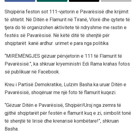
Shqipëria feston sot 111-vjetorin e Pavarësisë dhe krijimit
të shtetit. Në Ditën e Flamurit në Tiranë, Vlorë dhe qytete të
tjera do të organizohen aktivitete të ndryshme me rastin e
festës së Pavarësisë. Në këtë ditë të shenjtë për
shqiptarët kanë ardhur urimet e para nga politika.
“MIRËMËNGJES gëzuar përvjetorin e 111 të Flamurit të
Pavarësisë.”, ka shkruar kryeministri Edi Rama krahas fotos
së publikuar në Facebook.
Kreu i Partisë Demokratike, Lulzim Basha ka uruar Ditën e
Pavarësisë, shoqëruar me një foto të flamurit kuqezi.
“Gëzuar Ditën e Pavarësisë, Shqipëri!Uroj nga zemra të
gjithë shqiptarët për festën e flamurit kuq e zi, simbolit tonë
të shenjtë të lirisë dhe krenarisë kombëtare!”, shkruan
Basha.