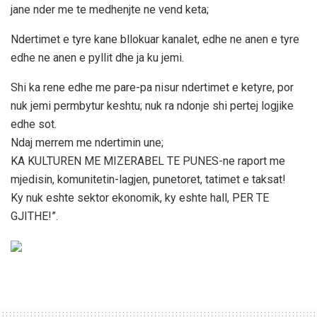
jane nder me te medhenjte ne vend keta;
Ndertimet e tyre kane bllokuar kanalet, edhe ne anen e tyre
edhe ne anen e pyllit dhe ja ku jemi.
Shi ka rene edhe me pare-pa nisur ndertimet e ketyre, por
nuk jemi permbytur keshtu; nuk ra ndonje shi pertej logjike
edhe sot.
Ndaj merrem me ndertimin une;
KA KULTUREN ME MIZERABEL TE PUNES-ne raport me
mjedisin, komunitetin-lagjen, punetoret, tatimet e taksat!
Ky nuk eshte sektor ekonomik, ky eshte hall, PER TE
GJITHE!”.