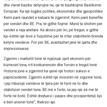
dhe vlerat bazike detyrojnë ne, që të bashkojmë Bashkimin
Evropian. Ka një logjike politike, ekonomike dhe gjeopolitike.
Kemi parë raundet e kaluara të zgjerimit. Kemi parë benefite
për vendet dhe BE. Pra, të gjithë fiojmë. Mund ta shohim për
vendet e reja anëtare. Ka akses për liri, pë tregun, e gjithë
kjo është një levë e fuqishme për të rritur stabilitetin brenda
këtyre vendeve. Por për BE, avantazhet janë të qarta dhe
impresionuese.
Zgjerimi i marketit tonë të nyjëzuar sjell ekonomi për
bizneset tona, rrit konkurrencën dhe forcën e tregut tonë.
Historia jonë e zgjerimit ka qenë një histori sukesi e
paprecedentë. Zgjerimi është një investim në sigurinë tonë,
i jep mburojë vendeve të tjera për të hyrë në to dhe
stabilizon vendet tona. BE më e fortë, na jep një zë më të
fortë në botë. Është drejtuesi i paqes dhe prosperitetut, kjo
e bën unionin tonë”, theksoi ajo.