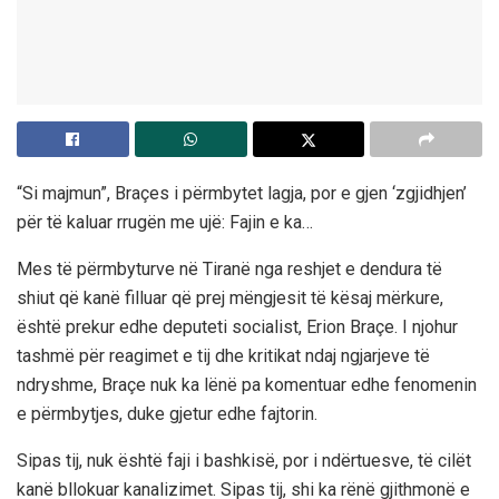
“Si majmun”, Braçes i përmbytet lagja, por e gjen ‘zgjidhjen’
për të kaluar rrugën me ujë: Fajin e ka…
Mes të përmbyturve në Tiranë nga reshjet e dendura të
shiut që kanë filluar që prej mëngjesit të kësaj mërkure,
është prekur edhe deputeti socialist, Erion Braçe. I njohur
tashmë për reagimet e tij dhe kritikat ndaj ngjarjeve të
ndryshme, Braçe nuk ka lënë pa komentuar edhe fenomenin
e përmbytjes, duke gjetur edhe fajtorin.
Sipas tij, nuk është faji i bashkisë, por i ndërtuesve, të cilët
kanë bllokuar kanalizimet. Sipas tij, shi ka rënë gjithmonë e