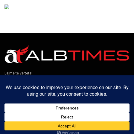
Lajme të vërteta!
Të tjera
Rreth nesh
Kontakt
Puno me ne
Privatësia
Na ndiqni