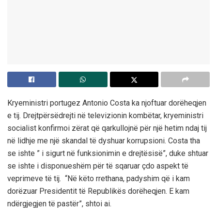
Kryeministri portugez Antonio Costa ka njoftuar dorëheqjen
e tij. Drejtpërsëdrejti në televizionin kombëtar, kryeministri
socialist konfirmoi zërat që qarkullojnë për një hetim ndaj tij
në lidhje me një skandal të dyshuar korrupsioni. Costa tha
se ishte ” i sigurt në funksionimin e drejtësisë”, duke shtuar
se ishte i disponueshëm për të sqaruar çdo aspekt të
veprimeve të tij. “Në këto rrethana, padyshim që i kam
dorëzuar Presidentit të Republikës dorëheqjen. E kam
ndërgjegjen të pastër”, shtoi ai.