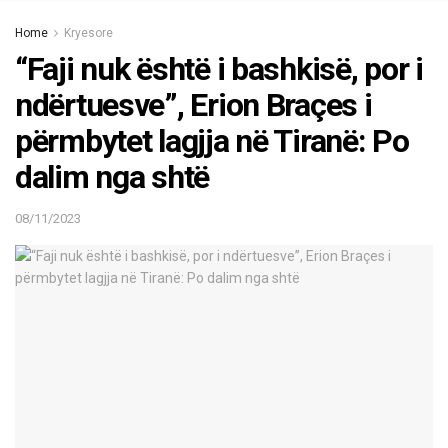
Home
Kryesore
“Faji nuk është i bashkisë, por i
ndërtuesve”, Erion Braçes i
përmbytet lagjja në Tiranë: Po
dalim nga shtë
08/11/2023