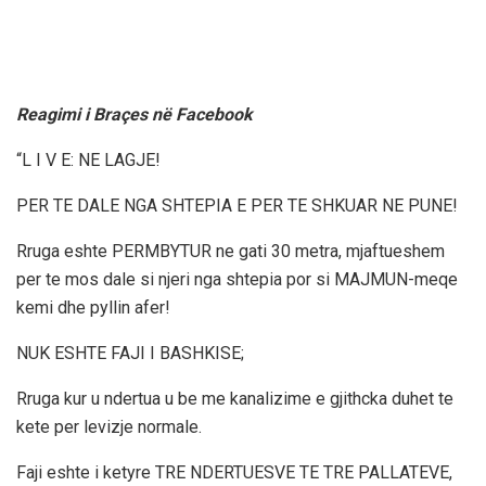
Reagimi i Braçes në Facebook
“L I V E: NE LAGJE!
PER TE DALE NGA SHTEPIA E PER TE SHKUAR NE PUNE!
Rruga eshte PERMBYTUR ne gati 30 metra, mjaftueshem
per te mos dale si njeri nga shtepia por si MAJMUN-meqe
kemi dhe pyllin afer!
NUK ESHTE FAJI I BASHKISE;
Rruga kur u ndertua u be me kanalizime e gjithcka duhet te
kete per levizje normale.
Faji eshte i ketyre TRE NDERTUESVE TE TRE PALLATEVE,