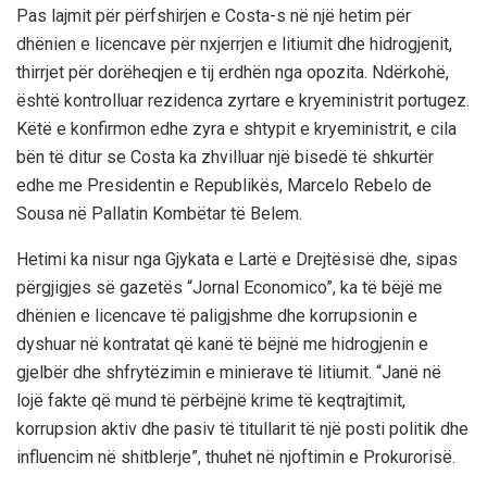
Pas lajmit për përfshirjen e Costa-s në një hetim për
dhënien e licencave për nxjerrjen e litiumit dhe hidrogjenit,
thirrjet për dorëheqjen e tij erdhën nga opozita. Ndërkohë,
është kontrolluar rezidenca zyrtare e kryeministrit portugez.
Këtë e konfirmon edhe zyra e shtypit e kryeministrit, e cila
bën të ditur se Costa ka zhvilluar një bisedë të shkurtër
edhe me Presidentin e Republikës, Marcelo Rebelo de
Sousa në Pallatin Kombëtar të Belem.
Hetimi ka nisur nga Gjykata e Lartë e Drejtësisë dhe, sipas
përgjigjes së gazetës “Jornal Economico”, ka të bëjë me
dhënien e licencave të paligjshme dhe korrupsionin e
dyshuar në kontratat që kanë të bëjnë me hidrogjenin e
gjelbër dhe shfrytëzimin e minierave të litiumit. “Janë në
lojë fakte që mund të përbëjnë krime të keqtrajtimit,
korrupsion aktiv dhe pasiv të titullarit të një posti politik dhe
influencim në shitblerje”, thuhet në njoftimin e Prokurorisë.