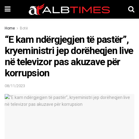
Home
Botë
“E kam ndërgjegjen të pastër”,
kryeministri jep dorëheqjen live
në televizor pas akuzave për
korrupsion
08/11/2023