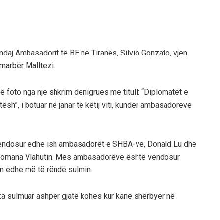
 ndaj Ambasadorit të BE në Tiranës, Silvio Gonzato, vjen
Jamarbër Malltezi.
jë foto nga një shkrim denigrues me titull: “Diplomatët e
tësh”, i botuar në janar të këtij viti, kundër ambasadorëve
vendosur edhe ish ambasadorët e SHBA-ve, Donald Lu dhe
, Romana Vlahutin. Mes ambasadorëve është vendosur
bën edhe më të rëndë sulmin.
 ka sulmuar ashpër gjatë kohës kur kanë shërbyer në