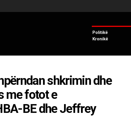
Politikë
Kronikë
shpërndan shkrimin dhe
 me fotot e
HBA-BE dhe Jeffrey