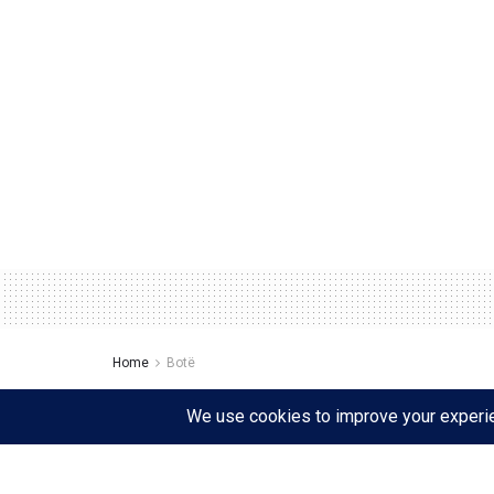
Home
Botë
Ka vetëm një kusht p
Francës: Të tradhtos