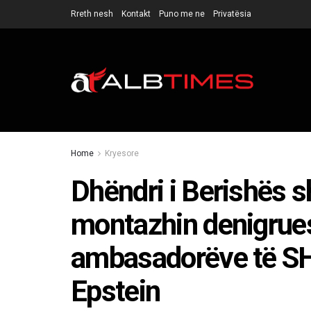
Rreth nesh
Kontakt
Puno me ne
Privatësia
Home
Kryesore
Dhëndri i Berishës 
montazhin denigrues
ambasadorëve të S
Epstein