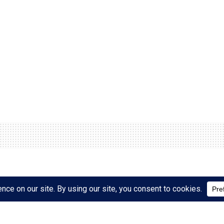
ër tu bërë president i
h gruan!