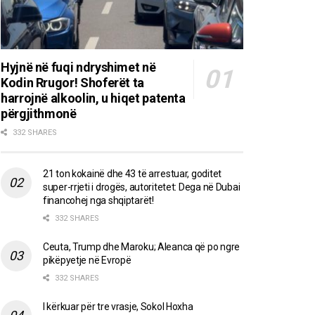
Hyjnë në fuqi ndryshimet në
Kodin Rrugor! Shoferët ta
harrojnë alkoolin, u hiqet patenta
përgjithmonë
332 SHARES
21 ton kokainë dhe 43 të arrestuar, goditet
super-rrjeti i drogës, autoritetet: Dega në Dubai
financohej nga shqiptarët!
332 SHARES
Ceuta, Trump dhe Maroku; Aleanca që po ngre
pikëpyetje në Evropë
332 SHARES
I kërkuar për tre vrasje, Sokol Hoxha