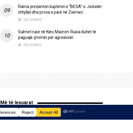
Rama prezanton kuptimin e “BESA”-s. Ja katër
shtyllat dhe prova e parë në Zvërnec
332 SHARES
Sulmet ruse në Kiev, Macron: Rusia duhet të
paguajë çmimin për agresionin.
332 SHARES
Më të lexuarat