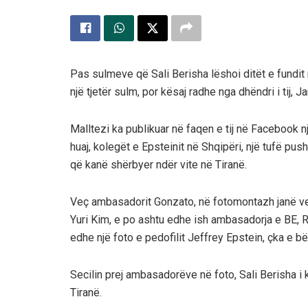
Pas sulmeve që Sali Berisha lëshoi ditët e fundit
një tjetër sulm, por kësaj radhe nga dhëndri i tij, 
Malltezi ka publikuar në faqen e tij në Facebook n
huaj, kolegët e Epsteinit në Shqipëri, një tufë push
që kanë shërbyer ndër vite në Tiranë.
Veç ambasadorit Gonzato, në fotomontazh janë 
Yuri Kim, e po ashtu edhe ish ambasadorja e BE
edhe një foto e pedofilit Jeffrey Epstein, çka e 
Secilin prej ambasadorëve në foto, Sali Berisha i
Tiranë.