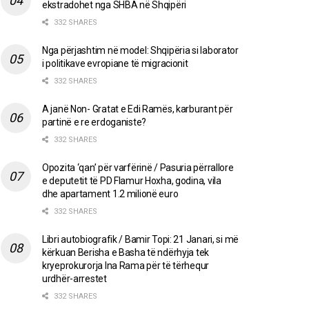
ekstradohet nga SHBA në Shqipëri
332 SHARES
Nga përjashtim në model: Shqipëria si laborator
i politikave evropiane të migracionit
332 SHARES
A janë Non- Gratat e Edi Ramës, karburant për
partinë e re erdoganiste?
332 SHARES
Opozita ‘qan’ për varfërinë / Pasuria përrallore
e deputetit të PD Flamur Hoxha, godina, vila
dhe apartament 1.2 milionë euro
332 SHARES
Libri autobiografik / Bamir Topi: 21 Janari, si më
kërkuan Berisha e Basha të ndërhyja tek
kryeprokurorja Ina Rama për të tërhequr
urdhër-arrestet
332 SHARES