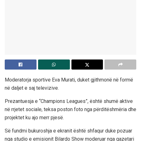
Moderatorja sportive Eva Murati, duket gjithmonë në formë
në daljet e saj televizive.
Prezantuesja e “Champions Leagues”, është shumë aktive
në rrjetet sociale, teksa poston foto nga përditëshmëria dhe
projektet ku ajo merr pjesë.
Së fundmi bukuroshja e ekranit është shfaqur duke pozuar
nga studio e emisionit Bilardo Show moderuar nga gazetari