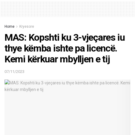
Home
Kryesore
MAS: Kopshti ku 3-vjeçares iu
thye këmba ishte pa licencë.
Kemi kërkuar mbylljen e tij
07/11/2023