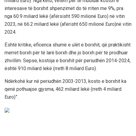
miliard Euro). Nga këto, vetëm për të mbuluar koston e
interesave të borxhit shpenzimet do të rriten me 9%, pra
nga 60.9 miliard lekë (afërsisht 590 milionë Euro) në vitin
2023, në 66.2 miliard lekë (afërisht 650 milionë Euro)në vitin
2024.
Është kritike, eficenca shumë e ulët e borxhit, që praktikisht
merret borxh për të larë borxh dhe jo borxh për të prodhuar
zhvillim. Sepse, kostoja e borxhit për periudhën 2014-2024,
është 910 miliard lekë (rreth 8 miliard Euro).
Ndërkohë kur në periudhën 2003-2013, kosto e borxhit ka
qenë pothuajse gjysma, 462 miliard lekë (rreth 4 miliard
Euro)”.