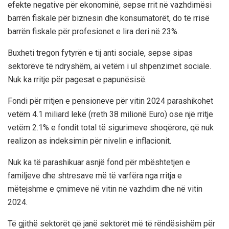
efekte negative për ekonominë, sepse rrit në vazhdimësi
barrën fiskale për biznesin dhe konsumatorët, do të rrisë
barrën fiskale për profesionet e lira deri në 23%.
Buxheti tregon fytyrën e tij anti sociale, sepse sipas
sektorëve të ndryshëm, ai vetëm i ul shpenzimet sociale.
Nuk ka rritje për pagesat e papunësisë.
Fondi për rritjen e pensioneve për vitin 2024 parashikohet
vetëm 4.1 miliard lekë (rreth 38 milionë Euro) ose një rritje
vetëm 2.1% e fondit total të sigurimeve shoqërore, që nuk
realizon as indeksimin për nivelin e inflacionit.
Nuk ka të parashikuar asnjë fond për mbështetjen e
familjeve dhe shtresave më të varfëra nga rritja e
mëtejshme e çmimeve në vitin në vazhdim dhe në vitin
2024.
Të gjithë sektorët që janë sektorët më të rëndësishëm për