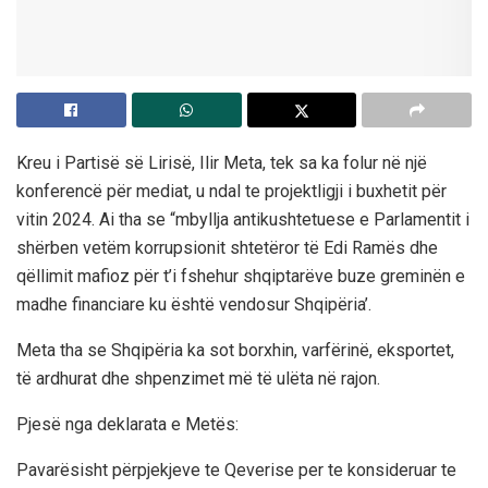
Kreu i Partisë së Lirisë, Ilir Meta, tek sa ka folur në një
konferencë për mediat, u ndal te projektligji i buxhetit për
vitin 2024. Ai tha se “mbyllja antikushtetuese e Parlamentit i
shërben vetëm korrupsionit shtetëror të Edi Ramës dhe
qëllimit mafioz për t’i fshehur shqiptarëve buze greminën e
madhe financiare ku është vendosur Shqipëria’.
Meta tha se Shqipëria ka sot borxhin, varfërinë, eksportet,
të ardhurat dhe shpenzimet më të ulëta në rajon.
Pjesë nga deklarata e Metës:
Pavarësisht përpjekjeve te Qeverise per te konsideruar te