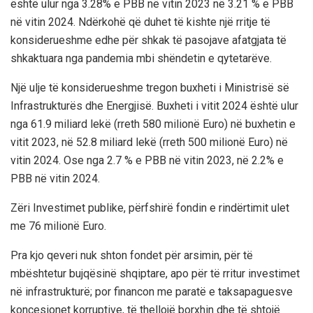
është ulur nga 3.28% e PBB në vitin 2023 në 3.21 % e PBB
në vitin 2024. Ndërkohë që duhet të kishte një rritje të
konsiderueshme edhe për shkak të pasojave afatgjata të
shkaktuara nga pandemia mbi shëndetin e qytetarëve.
Një ulje të konsiderueshme tregon buxheti i Ministrisë së
Infrastrukturës dhe Energjisë. Buxheti i vitit 2024 është ulur
nga 61.9 miliard lekë (rreth 580 milionë Euro) në buxhetin e
vitit 2023, në 52.8 miliard lekë (rreth 500 milionë Euro) në
vitin 2024. Ose nga 2.7 % e PBB në vitin 2023, në 2.2% e
PBB në vitin 2024.
Zëri Investimet publike, përfshirë fondin e rindërtimit ulet
me 76 milionë Euro.
Pra kjo qeveri nuk shton fondet për arsimin, për të
mbështetur bujqësinë shqiptare, apo për të rritur investimet
në infrastrukturë; por financon me paratë e taksapaguesve
koncesionet korruptive, të thellojë borxhin dhe të shtojë