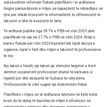
suksesshme reformën fiskale planifikimi i te ardhurave
tregon pamundësinë e rritjes se kapacitetit te mbledhjes se
tyre per shkak kryesisht te informalitetit, te diferencimit te
taksimit si dhe te evazionit te larte
Të ardhurat publike nga 28.1% e PBB në vitin 2023 janë
planifikuar në ulje në 27.7% e PBB në vitin 2024. Rritja e
barrës fiskale per vitin 2024 bazohet tek lojrat akciza e
cigareve, lojrat e fatit dhe rritjen e taksimit të profesioneve
të lira.
Kjo taksë e fundit, një taksë që stimulon largimin e trurit
dëmton veçanërisht profesionet shumë të kërkuara si
mjekët por dhe ekspertë të fushave të ndryshme.
Profesionistë të cilët vuajnë një diskriminim fiskal.
Planifikimi i rritjes së të ardhurave tatimore në këtë kohë
krize do të duhej të bazohej në rritjen e eficencës së
administratës tatimore dhe doganore, minimizimin e