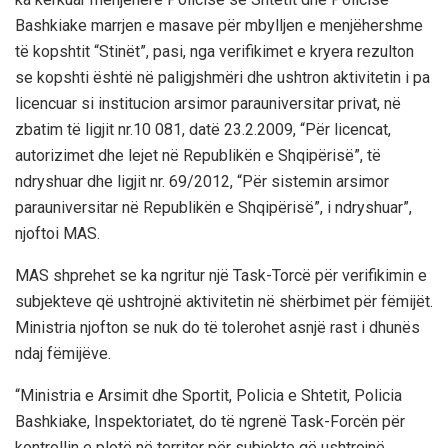
Bashkiake marrjen e masave për mbylljen e menjëhershme
të kopshtit “Stinët”, pasi, nga verifikimet e kryera rezulton
se kopshti është në paligjshmëri dhe ushtron aktivitetin i pa
licencuar si institucion arsimor parauniversitar privat, në
zbatim të ligjit nr.10 081, datë 23.2.2009, “Për licencat,
autorizimet dhe lejet në Republikën e Shqipërisë”, të
ndryshuar dhe ligjit nr. 69/2012, “Për sistemin arsimor
parauniversitar në Republikën e Shqipërisë”, i ndryshuar”,
njoftoi MAS.
MAS shprehet se ka ngritur një Task-Torcë për verifikimin e
subjekteve që ushtrojnë aktivitetin në shërbimet për fëmijët.
Ministria njofton se nuk do të tolerohet asnjë rast i dhunës
ndaj fëmijëve.
“Ministria e Arsimit dhe Sportit, Policia e Shtetit, Policia
Bashkiake, Inspektoriatet, do të ngrenë Task-Forcën për
kontrollin e plotë në territor për subjekte që ushtrojnë