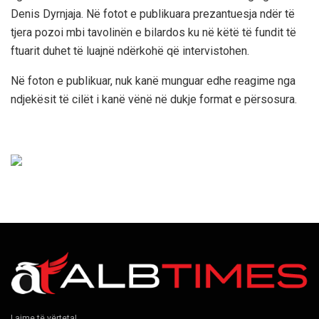
Denis Dyrnjaja. Në fotot e publikuara prezantuesja ndër të
tjera pozoi mbi tavolinën e bilardos ku në këtë të fundit të
ftuarit duhet të luajnë ndërkohë që intervistohen.
Në foton e publikuar, nuk kanë munguar edhe reagime nga
ndjekësit të cilët i kanë vënë në dukje format e përsosura.
Lajme të vërteta!