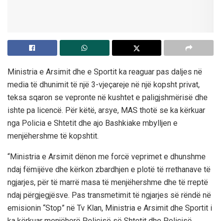
Ministria e Arsimit dhe e Sportit ka reaguar pas daljes në
media të dhunimit të një 3-vjeçareje në një kopsht privat,
teksa sqaron se vepronte në kushtet e paligjshmërisë dhe
ishte pa licencë. Për këtë, arsye, MAS thotë se ka kërkuar
nga Policia e Shtetit dhe ajo Bashkiake mbylljen e
menjëhershme të kopshtit.
“Ministria e Arsimit dënon me forcë veprimet e dhunshme
ndaj fëmijëve dhe kërkon zbardhjen e plotë të rrethanave të
ngjarjes, për të marrë masa të menjëhershme dhe të rreptë
ndaj përgjegjësve. Pas transmetimit të ngjarjes së rëndë në
emisionin “Stop” në Tv Klan, Ministria e Arsimit dhe Sportit i
ka kërkuar menjëherë Policisë së Shtetit dhe Policisë