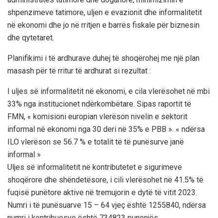
shpenzimeve tatimore, uljen e evazionit dhe informalitetit
në ekonomi dhe jo në rritjen e barrës fiskale për biznesin
dhe qytetaret.
Planifikimi i të ardhurave duhej të shoqërohej me një plan
masash për të rritur të ardhurat si rezultat :
I uljes së informalitetit në ekonomi, e cila vlerësohet në mbi
33% nga institucionet ndërkombëtare. Sipas raportit të
FMN, « komisioni europian vlerëson nivelin e sektorit
informal në ekonomi nga 30 deri në 35% e PBB ». « ndërsa
ILO vlerëson se 56.7 % e totalit të të punësurve janë
informal »
Uljes së informalitetit në kontributetet e sigurimeve
shoqërore dhe shëndetësore, i cili vlerësohet në 41.5% të
fuqisë punëtore aktive në tremujorin e dytë të vitit 2023.
Numri i të punësuarve 15 – 64 vjeç është 1255840, ndërsa
numri i kontribuesve është 734823 punonjës.