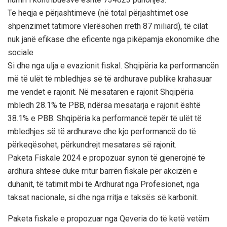
Te heqja e përjashtimeve (në total përjashtimet ose
shpenzimet tatimore vlerësohen rreth 87 miliard), të cilat
nuk janë efikase dhe eficente nga pikëpamja ekonomike dhe
sociale
Si dhe nga ulja e evazionit fiskal. Shqipëria ka performancën
më të ulët të mbledhjes së të ardhurave publike krahasuar
me vendet e rajonit. Në mesataren e rajonit Shqipëria
mbledh 28.1% të PBB, ndërsa mesatarja e rajonit është
38.1% e PBB. Shqipëria ka performancë tepër të ulët të
mbledhjes së të ardhurave dhe kjo performancë do të
përkeqësohet, përkundrejt mesatares së rajonit.
Paketa Fiskale 2024 e propozuar synon të gjenerojnë të
ardhura shtesë duke rritur barrën fiskale për akcizën e
duhanit, të tatimit mbi të Ardhurat nga Profesionet, nga
taksat nacionale, si dhe nga rritja e taksës së karbonit.
Paketa fiskale e propozuar nga Qeveria do të ketë vetëm