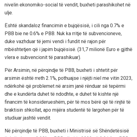
nivelin ekonomiko-social të vendit, buxheti parashikohet në
ulje.
Është skandaloz financimin e bujqësisë, i cili nga 0.7% e
PBB bie ne 0.6% e PBB. Nuk ka rritje të subvencioneve,
duke vazhduar të jemi vendi i fundit në rajon për
mbështetjen që i japim bujqësisë. (31,7 milionë Euro e gjithë
vlera e subvencionit të parashikuar).
Për Arsimin, në përqindje të PBB, buxheti i shtetit për
arsimin është rreth 2.1%, pothuajse i njëjti niel me vitin 2023,
ndërkohë që problemet në arsim janë rënduar së tepërmi
dhe e kundërta duhet të ndodhte, e duhet të kishte një
financim të konsiderueshëm, për të mos bërë që të rinjtë të
braktisin shkollat, apo mijëra studentë të largohen për të
studiuar jashtë vendit.
Në përqindje të PBB, buxheti i Ministrisë së Shëndetësisë