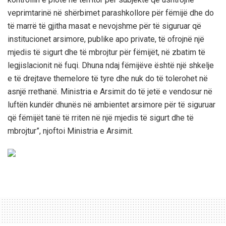
veprimtarinë në shërbimet parashkollore për fëmijë dhe do
të marrë të gjitha masat e nevojshme për të siguruar që
institucionet arsimore, publike apo private, të ofrojnë një
mjedis të sigurt dhe të mbrojtur për fëmijët, në zbatim të
legjislacionit në fuqi. Dhuna ndaj fëmijëve është një shkelje
e të drejtave themelore të tyre dhe nuk do të tolerohet në
asnjë rrethanë. Ministria e Arsimit do të jetë e vendosur në
luftën kundër dhunës në ambientet arsimore për të siguruar
që fëmijët tanë të rriten në një mjedis të sigurt dhe të
mbrojtur”, njoftoi Ministria e Arsimit.