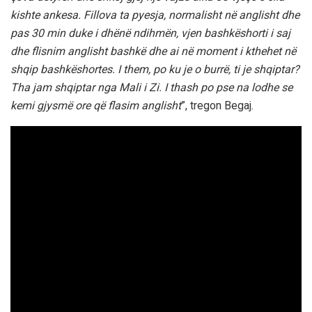
kishte ankesa. Fillova ta pyesja, normalisht në anglisht dhe
pas 30 min duke i dhënë ndihmën, vjen bashkëshorti i saj
dhe flisnim anglisht bashkë dhe ai në moment i kthehet në
shqip bashkëshortes. I them, po ku je o burrë, ti je shqiptar?
Tha jam shqiptar nga Mali i Zi. I thash po pse na lodhe se
kemi gjysmë ore që flasim anglisht
”, tregon Begaj.