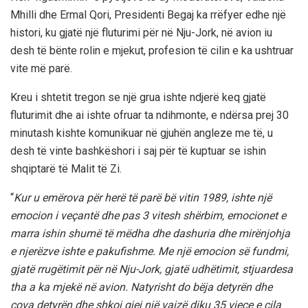
Mhilli dhe Ermal Qori, Presidenti Begaj ka rrëfyer edhe një
histori, ku gjatë një fluturimi për në Nju-Jork, në avion iu
desh të bënte rolin e mjekut, profesion të cilin e ka ushtruar
vite më parë.
Kreu i shtetit tregon se një grua ishte ndjerë keq gjatë
fluturimit dhe ai ishte ofruar ta ndihmonte, e ndërsa prej 30
minutash kishte komunikuar në gjuhën angleze me të, u
desh të vinte bashkëshori i saj për të kuptuar se ishin
shqiptarë të Malit të Zi.
“
Kur u emërova për herë të parë bë vitin 1989, ishte një
emocion i veçantë dhe pas 3 vitesh shërbim, emocionet e
marra ishin shumë të mëdha dhe dashuria dhe mirënjohja
e njerëzve ishte e pakufishme. Me një emocion së fundmi,
gjatë rrugëtimit për në Nju-Jork, gjatë udhëtimit, stjuardesa
tha a ka mjekë në avion. Natyrisht do bëja detyrën dhe
çova detyrën dhe shkoj gjej një vajzë diku 35 vjeçe e cila