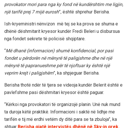
provokator mori para nga ky fond në kundërshtim me ligjin,
një tarifë prej 7 mijë eurosh
”, është shprehur Berisha.
Ish-kryeministri nënvizon më tej se ka prova se shuma e
dhënë dëshmitarit kryesor kundër Fredi Beleri u disbursua
nga fondet sekrete të policisë shqiptare.
“
Më dhanë (informacion) shumë konfidencial, por pasi
fondet u përdorën në mënyrë të paligjshme dhe në një
mënyrë të papranueshme për të njoftuar ky është një
veprim krejt i paligjshëm
”, ka shpjeguar Berisha.
Berisha thotë ndër të tjera se videoja kundër Belerit është e
pavlefshme pasi dëshmitari kryesor është paguar.
“Kërkoi nga provokatori të organizojë planin. Unë nuk mund
ta duroja këtë praktikë. Informacioni i saktë në lidhje me
tarifën e tij më erdhi vetëm dy ditë para se ta zbuloja”, ka
shtuar
Berisha gjatë intervistës dhënë në Sky-in grek.