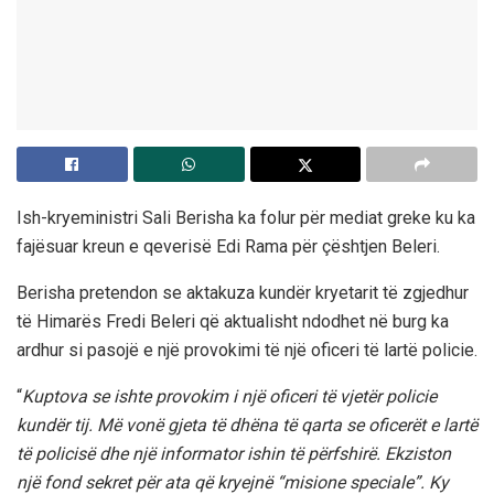
Ish-kryeministri Sali Berisha ka folur për mediat greke ku ka
fajësuar kreun e qeverisë Edi Rama për çështjen Beleri.
Berisha pretendon se aktakuza kundër kryetarit të zgjedhur
të Himarës Fredi Beleri që aktualisht ndodhet në burg ka
ardhur si pasojë e një provokimi të një oficeri të lartë policie.
“
Kuptova se ishte provokim i një oficeri të vjetër policie
kundër tij. Më vonë gjeta të dhëna të qarta se oficerët e lartë
të policisë dhe një informator ishin të përfshirë. Ekziston
një fond sekret për ata që kryejnë “misione speciale”. Ky