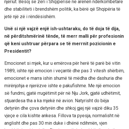
njeriut. Besoj se zëri i Shqipërisë në arenën ndërkombëtare
dhe stabiliteti i brendshëm politik, ka bërë që Shqipëria të
jetë një zë i rëndësishëm.
Unë si një vajzë enjë ish-ushtaraku, do të doja të dija,
në përditshmërinë tënde, të merr malli për profesionin
që keni ushtruar përpara se të merrnit pozicionin e
Presidentit?
Emocionet si mjek, kur u emërova për herë të parë bë vitin
1989, ishte një emocion i veçantë dhe pas 3 vitesh shërbim,
emocionet e marra ishin shumë të mëdha dhe dashuria dhe
mirënjohja e njerëzve ishte e pakufishme. Me një emocion
së fundmi, gjatë rrugëtimit për në Nju Jork, gjatë udhëtimit,
stjuardesa tha a ka mjekë në avion. Natyrisht do bëja
detyrën dhe çova detyrën dhe shkoj gjej një vajzë diku 35
vjeçe e cila kishte ankesa. Fillova ta pyesja, normalisht në
anglisht dhe pas 30 min duke i dhënë ndihmën, vjen