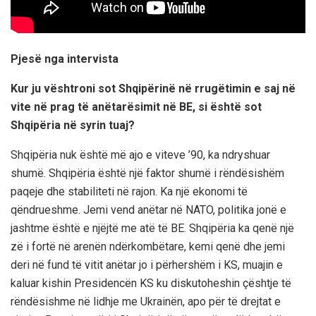
Pjesë nga intervista
Kur ju vështroni sot Shqipërinë në rrugëtimin e saj në
vite në prag të anëtarësimit në BE, si është sot
Shqipëria në syrin tuaj?
Shqipëria nuk është më ajo e viteve ’90, ka ndryshuar
shumë. Shqipëria është një faktor shumë i rëndësishëm
paqeje dhe stabiliteti në rajon. Ka një ekonomi të
qëndrueshme. Jemi vend anëtar në NATO, politika jonë e
jashtme është e njëjtë me atë të BE. Shqipëria ka qenë një
zë i fortë në arenën ndërkombëtare, kemi qenë dhe jemi
deri në fund të vitit anëtar jo i përhershëm i KS, muajin e
kaluar kishin Presidencën KS ku diskutoheshin çështje të
rëndësishme në lidhje me Ukrainën, apo për të drejtat e