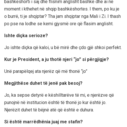
bashkëshorti i saj dhe flisnim anglisht bashkë dhe ai në
moment i kthehet në shqip bashkëshortes. I them, po ku je
o burrë, ti je shqiptar? Tha jam shqiptar nga Mali i Zi. I thash
po pse na lodhe se kemi gjysmë ore që flasim anglisht.
Ishte diçka serioze?
Jo ishte diçka që kaloi, u bë mirë dhe çdo gjë shkoi perfekt.
Kur je President, a ju thotë njeri “jo” si përgjigje?
Unë parapëlqej ata njerëz që më thonë “jo”
Megjithëse duhet të jenë pak besoj?
Jo, ka sepse detyrë e këshilltarëve të mi, e njerëzve që
punojnë në institucion është të thonë jo kur është jo.
Njerëzit duhet të bëjnë atë që është e duhura.
Si është marrëdhënia juaj me stafin?