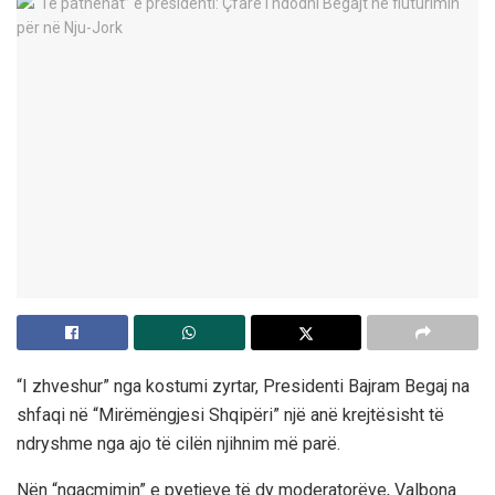
“I zhveshur” nga kostumi zyrtar, Presidenti Bajram Begaj na
shfaqi në “Mirëmëngjesi Shqipëri” një anë krejtësisht të
ndryshme nga ajo të cilën njihnim më parë.
Nën “ngacmimin” e pyetjeve të dy moderatorëve, Valbona