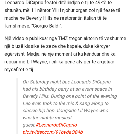
Leonardo DiCaprio festoi ditëlindjen e tij të 49-të të
shtunën, më 11 nëntor. Ylli i njohur organizoi një festë të
madhe në Beverly Hills në restorantin italian të të
famshmëve, “Giorgio Baldi”.
Një video e publikuar nga TMZ tregon aktorin të veshur me
një bluzë klasike të zezë dhe kapele, duke kërcyer
egërsisht. Madje, në një moment ai ka kënduar dhe ka
repuar me Lil Wayne, i cili ka qenë aty për të argëtuar
mysafirët e tij.
On Saturday night bae Leonardo DiCaprio
had his birthday party at an event space in
Beverly Hills. During one point of the evening
Leo even took to the mic & sang along to
classic hip hop alongside Lil Wayne who
was the nights musical
guest.
#LeonardoDiCaprio
pic.twitter.com/91bydaO84b