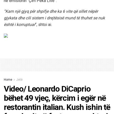
në emisionin “Çim Peka Live”.
“Kam një gjyq për shpifje dhe ka 6 vite që sillet nëpër
gjykata dhe cili sistem i drejtësisë mund të thuhet se nuk
është i korruptuar
“, shtoi ai.
Home
Jetë
Video/ Leonardo DiCaprio
bëhet 49 vjeç, kërcim i egër në
restorantin italian. Kush ishin të