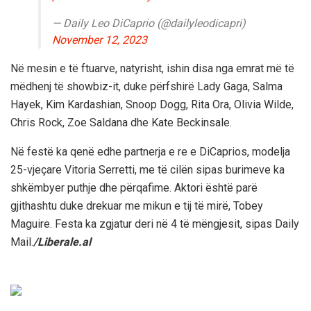
— Daily Leo DiCaprio (@dailyleodicapri)
November 12, 2023
Në mesin e të ftuarve, natyrisht, ishin disa nga emrat më të
mëdhenj të showbiz-it, duke përfshirë Lady Gaga, Salma
Hayek, Kim Kardashian, Snoop Dogg, Rita Ora, Olivia Wilde,
Chris Rock, Zoe Saldana dhe Kate Beckinsale.
Në festë ka qenë edhe partnerja e re e DiCaprios, modelja
25-vjeçare Vitoria Serretti, me të cilën sipas burimeve ka
shkëmbyer puthje dhe përqafime. Aktori është parë
gjithashtu duke drekuar me mikun e tij të mirë, Tobey
Maguire. Festa ka zgjatur deri në 4 të mëngjesit, sipas Daily
Mail.
/Liberale.al