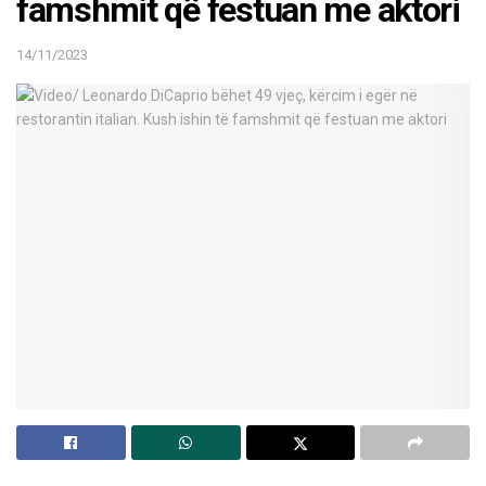
famshmit që festuan me aktori
14/11/2023