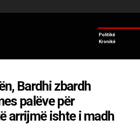
Politikë
Kronikë
n, Bardhi zbardh
mes palëve për
ë arrijmë ishte i madh