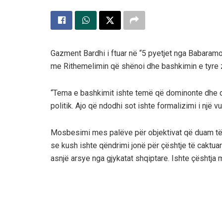
Gazment Bardhi i ftuar në “5 pyetjet nga Babaram
me Rithemelimin që shënoi dhe bashkimin e tyre z
“Tema e bashkimit ishte temë që dominonte dhe di
politik. Ajo që ndodhi sot ishte formalizimi i një v
Mosbesimi mes palëve për objektivat që duam të 
se kush ishte qëndrimi jonë për çështje të caktua
asnjë arsye nga gjykatat shqiptare. Ishte çështja m