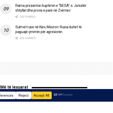
Rama prezanton kuptimin e “BESA”-s. Ja katër
shtyllat dhe prova e parë në Zvërnec
332 SHARES
Sulmet ruse në Kiev, Macron: Rusia duhet të
paguajë çmimin për agresionin.
332 SHARES
Më të lexuarat