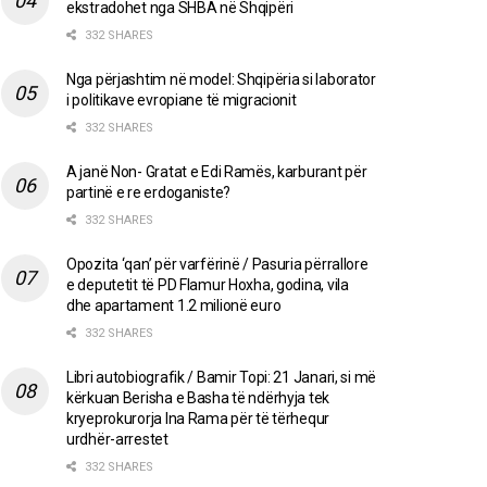
ekstradohet nga SHBA në Shqipëri
332 SHARES
Nga përjashtim në model: Shqipëria si laborator
i politikave evropiane të migracionit
332 SHARES
A janë Non- Gratat e Edi Ramës, karburant për
partinë e re erdoganiste?
332 SHARES
Opozita ‘qan’ për varfërinë / Pasuria përrallore
e deputetit të PD Flamur Hoxha, godina, vila
dhe apartament 1.2 milionë euro
332 SHARES
Libri autobiografik / Bamir Topi: 21 Janari, si më
kërkuan Berisha e Basha të ndërhyja tek
kryeprokurorja Ina Rama për të tërhequr
urdhër-arrestet
332 SHARES