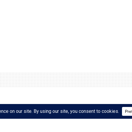
 e Doktorit e publikuar
ë tij: Blinken do takojë