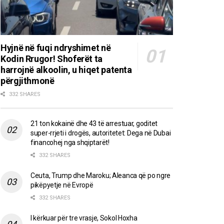
Hyjnë në fuqi ndryshimet në
Kodin Rrugor! Shoferët ta
harrojnë alkoolin, u hiqet patenta
përgjithmonë
332 SHARES
21 ton kokainë dhe 43 të arrestuar, goditet
super-rrjeti i drogës, autoritetet: Dega në Dubai
financohej nga shqiptarët!
332 SHARES
Ceuta, Trump dhe Maroku; Aleanca që po ngre
pikëpyetje në Evropë
332 SHARES
I kërkuar për tre vrasje, Sokol Hoxha