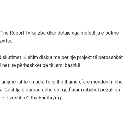
o” në Report Tv ka zbardhur detaje nga mbledhja e sotme
yrtar.
skutimet. Kishim diskutime për një projekt të përbashkët
ullneti të përbashkët që të jemi bashkë.
arrijmë ishte i madh. Të gjithë thamë çfarë mendonim dhe
ra. Çështja e partisë edhe sot që flasim mbahet pezull pa
ë e vështirë”, tha Bardhi./m.j