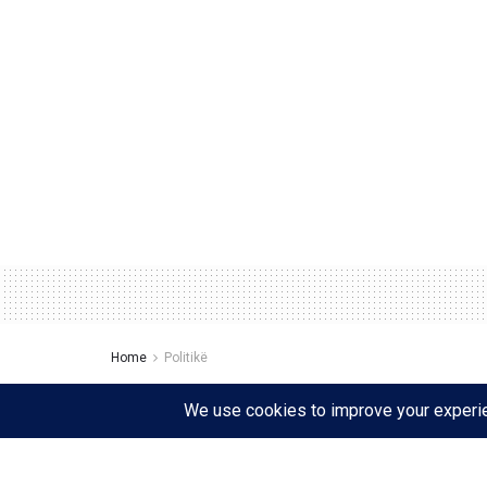
Home
Politikë
Ëndrra ‘konspirative’
përmes analistit pran