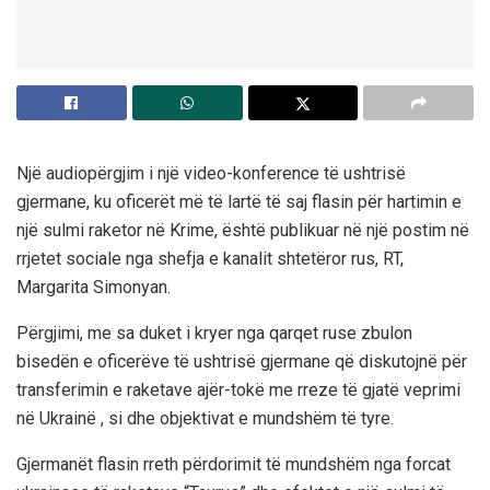
Një audiopërgjim i një video-konference të ushtrisë
gjermane, ku oficerët më të lartë të saj flasin për hartimin e
një sulmi raketor në Krime, është publikuar në një postim në
rrjetet sociale nga shefja e kanalit shtetëror rus, RT,
Margarita Simonyan.
Përgjimi, me sa duket i kryer nga qarqet ruse zbulon
bisedën e oficerëve të ushtrisë gjermane që diskutojnë për
transferimin e raketave ajër-tokë me rreze të gjatë veprimi
në Ukrainë , si dhe objektivat e mundshëm të tyre.
Gjermanët flasin rreth përdorimit të mundshëm nga forcat