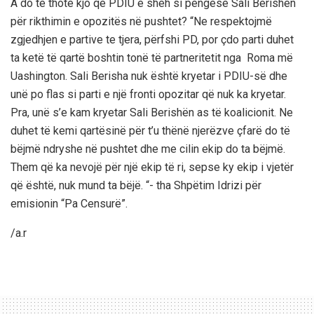
A do të thotë kjo që PDIU e sheh si pengesë Sali Berishën
për rikthimin e opozitës në pushtet? “Ne respektojmë
zgjedhjen e partive te tjera, përfshi PD, por çdo parti duhet
ta ketë të qartë boshtin tonë të partneritetit nga Roma më
Uashington. Sali Berisha nuk është kryetar i PDIU-së dhe
unë po flas si parti e një fronti opozitar që nuk ka kryetar.
Pra, unë s’e kam kryetar Sali Berishën as të koalicionit. Ne
duhet të kemi qartësinë për t’u thënë njerëzve çfarë do të
bëjmë ndryshe në pushtet dhe me cilin ekip do ta bëjmë.
Them që ka nevojë për një ekip të ri, sepse ky ekip i vjetër
që është, nuk mund ta bëjë. “- tha Shpëtim Idrizi për
emisionin “Pa Censurë”.
/a.r