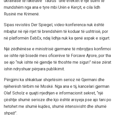
ukrainase të raketave “Taurus” dhe efektet e një sulmi të
mundshëm nga ana e tyre mbi Urën e Kerçit, e cila lidh
Rusinë me Krimenë.
Sipas revistës Der Spiegel, video-konferenca nuk është
mbajtur në një rrjet të brendshëm të koduar të ushtrisë, por
në platformën ËebEx, ndaj lidhja nuk ka qenë aspak e sigurt.
Një zëdhënëse e ministrisë gjermane të mbrojtjes konfirmoi
se ishte një bisedë mes oficerëve të Forcave Ajrore, por tha
se ajo “nuk ishte në gjendje të thoshte me siguri” nëse zërat
ishin ndryshuar përpara publikimit.
Përgjimi ka shkaktuar shqetësim serioz në Gjermani dhe
njëherësh tërbim në Moskë. Nga ana e tij, kancelari gjerman
Olaf Scholz e quajti rrjedhjen e informacionit sekret, “një
çështje shumë serioze dhe kjo është arsyeja pse ajo tani po
hetohet me shumë kujdes, shumë intensivisht dhe shumë
shpejt”.