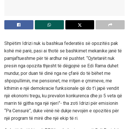
Shpëtim Idrizi nuk iu bashkua federatës së opozitës pak
kohë më parë, pasi ai thotë se bashkimet mekanike janë të
pamjaftueshme për të ardhur në pushtet. “Qytetarët nuk
presin nga opozita thjesht të dëgjojnë se Edi Rama duhet
mundur, por duan të dinë nga ne çfarë do të bëhet me
shpopullimin, me pensionet, me rritjen e çmimeve, me
kthimin e një demokracie funksionale që do t’i japë vendit
një ekonomi tregu, ku prevalon konkurenca dhe jo 5 veta që
marrin të gjitha nga një njeri”- tha zoti Idrizi për emisionin
“Pa Censurë”, duke vënë në dukje nevojën e opozitës për
një program të mirë dhe një ekip të ri.