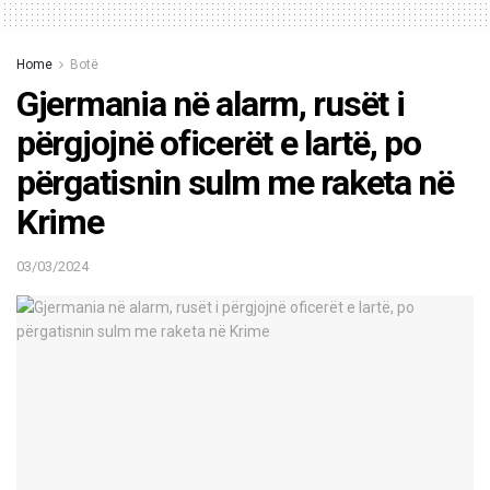
Home
Botë
Gjermania në alarm, rusët i
përgjojnë oficerët e lartë, po
përgatisnin sulm me raketa në
Krime
03/03/2024