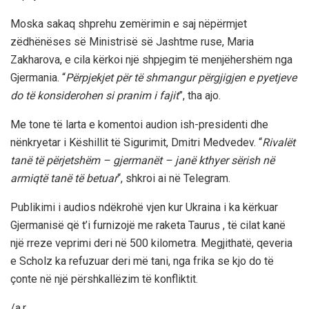
Moska sakaq shprehu zemërimin e saj nëpërmjet
zëdhënëses së Ministrisë së Jashtme ruse, Maria
Zakharova, e cila kërkoi një shpjegim të menjëhershëm nga
Gjermania. “
Përpjekjet për të shmangur përgjigjen e pyetjeve
do të konsiderohen si pranim i fajit
”, tha ajo.
Me tone të larta e komentoi audion ish-presidenti dhe
nënkryetar i Këshillit të Sigurimit, Dmitri Medvedev. “
Rivalët
tanë të përjetshëm – gjermanët – janë kthyer sërish në
armiqtë tanë të betuar
“, shkroi ai në Telegram.
Publikimi i audios ndëkrohë vjen kur Ukraina i ka kërkuar
Gjermanisë që t’i furnizojë me raketa Taurus , të cilat kanë
një rreze veprimi deri në 500 kilometra. Megjithatë, qeveria
e Scholz ka refuzuar deri më tani, nga frika se kjo do të
çonte në një përshkallëzim të konfliktit.
/a.r