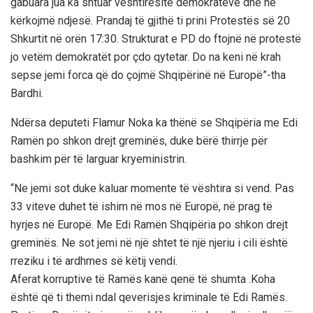
gabuara jua ka shtuar vështirësitë demokratëve dhe ne
kërkojmë ndjesë. Prandaj të gjithë ti prini Protestës së 20
Shkurtit në orën 17:30. Strukturat e PD do ftojnë në protestë
jo vetëm demokratët por çdo qytetar. Do na keni në krah
sepse jemi forca që do çojmë Shqipërinë në Europë”-tha
Bardhi.
Ndërsa deputeti Flamur Noka ka thënë se Shqipëria me Edi
Ramën po shkon drejt greminës, duke bërë thirrje për
bashkim për të larguar kryeministrin.
“Ne jemi sot duke kaluar momente të vështira si vend. Pas
33 viteve duhet të ishim në mos në Europë, në prag të
hyrjes në Europë. Me Edi Ramën Shqipëria po shkon drejt
greminës. Ne sot jemi në një shtet të një njeriu i cili është
rreziku i të ardhmes së këtij vendi.
Aferat korruptive të Ramës kanë qenë të shumta .Koha
është që ti themi ndal qeverisjes kriminale të Edi Ramës.