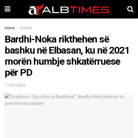
Home
Politikë
Bardhi-Noka rikthehen së
bashku në Elbasan, ku në 2021
morën humbje shkatërruese
për PD
17/02/2024