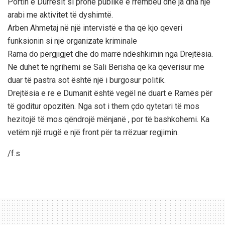
Portin e Durrësit si pronë publike e rrëmbeu dhe ja dha një
arabi me aktivitet të dyshimtë.
Arben Ahmetaj në një intervistë e tha që kjo qeveri
funksionin si një organizate kriminale
Rama do përgjigjet dhe do marrë ndëshkimin nga Drejtësia.
Ne duhet të ngrihemi se Sali Berisha qe ka qeverisur me
duar të pastra sot është një i burgosur politik.
Drejtësia e re e Dumanit është vegël në duart e Ramës për
të goditur opozitën. Nga sot i them çdo qytetari të mos
hezitojë të mos qëndrojë mënjanë , por të bashkohemi. Ka
vetëm një rrugë e një front për ta rrëzuar regjimin.
/f.s