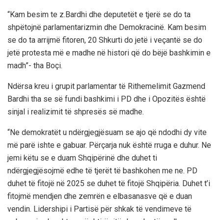
“Kam besim te z.Bardhi dhe deputetët e tjerë se do ta
shpëtojnë parlamentarizmin dhe Demokracinë. Kam besim
se do ta arrijmë fitoren, 20 Shkurti do jetë i veçantë se do
jetë protesta më e madhe në histori që do bëjë bashkimin e
madh”- tha Boçi.
Ndërsa kreu i grupit parlamentar të Rithemelimit Gazmend
Bardhi tha se së fundi bashkimi i PD dhe i Opozitës është
sinjal i realizimit të shpresës së madhe.
“Ne demokratët u ndërgjegjësuam se ajo që ndodhi dy vite
më parë ishte e gabuar. Përçarja nuk është rruga e duhur. Ne
jemi këtu se e duam Shqipërinë dhe duhet ti
ndërgjegjësojmë edhe të tjerët të bashkohen me ne. PD
duhet të fitojë në 2025 se duhet të fitojë Shqipëria. Duhet t’i
fitojmë mendjen dhe zemrën e elbasanasve që e duan
vendin. Lidershipi i Partisë për shkak të vendimeve të