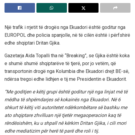
Një trafik i rrjetit të drogës nga Ekuadori është goditur nga
EUROPOL dhe policia spanjolle, në të cilën është i përfshirë
edhe shqiptari Dritan Gjika.
Gazetarja Aida Topalli tha në “Breaking”, se Gjika është koka
e shumë shumë shqiptarëve të tjerë, por jo vetëm, që
transportonin drogë nga Kolumbia dhe Ekuadori drejt BE-së,
ndërsa tregoi edhe lidhjen e tij me Presidentin e Ekuadorit.
“Me goditjen e këtij grupi është goditur një nga linjat më të
mëdha të shpërndarjes së kokainës nga Ekuadori. Në 6
shkurt të këtij viti autoritetet ndërkombëtare së bashku me
ato shqiptare zhvilluan një tjetër megaoperacion kaq të
rëndësishëm, ku u shpall në kërkim Dritan Gjika, i cili mori
edhe mediatizim për herë të parë dhe roli i tij.