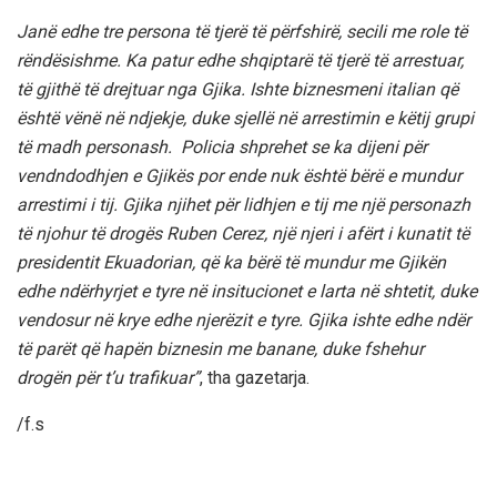
Janë edhe tre persona të tjerë të përfshirë, secili me role të
rëndësishme. Ka patur edhe shqiptarë të tjerë të arrestuar,
të gjithë të drejtuar nga Gjika. Ishte biznesmeni italian që
është vënë në ndjekje, duke sjellë në arrestimin e këtij grupi
të madh personash. Policia shprehet se ka dijeni për
vendndodhjen e Gjikës por ende nuk është bërë e mundur
arrestimi i tij. Gjika njihet për lidhjen e tij me një personazh
të njohur të drogës Ruben Cerez, një njeri i afërt i kunatit të
presidentit Ekuadorian, që ka bërë të mundur me Gjikën
edhe ndërhyrjet e tyre në insitucionet e larta në shtetit, duke
vendosur në krye edhe njerëzit e tyre. Gjika ishte edhe ndër
të parët që hapën biznesin me banane, duke fshehur
drogën për t’u trafikuar”
, tha gazetarja.
/f.s