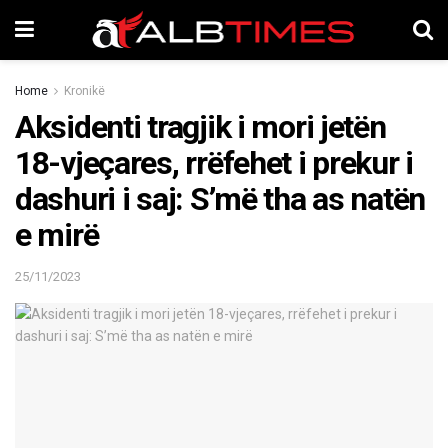
Home
Kronikë
Aksidenti tragjik i mori jetën
18-vjeçares, rrëfehet i prekur i
dashuri i saj: S’më tha as natën
e mirë
25/11/2023