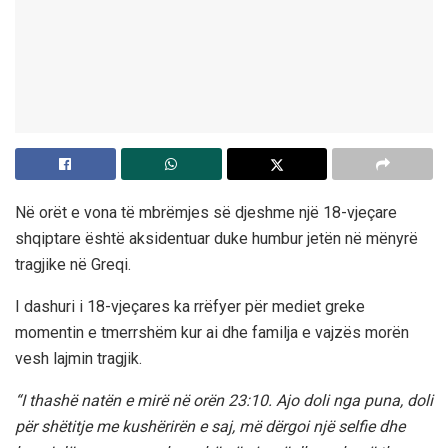
Në orët e vona të mbrëmjes së djeshme një 18-vjeçare
shqiptare është aksidentuar duke humbur jetën në mënyrë
tragjike në Greqi.
I dashuri i 18-vjeçares ka rrëfyer për mediet greke
momentin e tmerrshëm kur ai dhe familja e vajzës morën
vesh lajmin tragjik.
“I thashë natën e mirë në orën 23:10. Ajo doli nga puna, doli
për shëtitje me kushërirën e saj, më dërgoi një selfie dhe