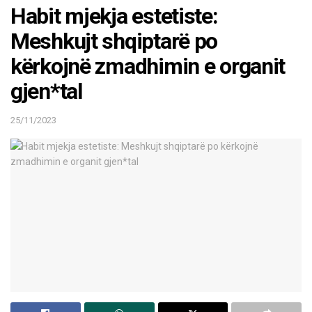
Habit mjekja estetiste:
Meshkujt shqiptarë po
kërkojnë zmadhimin e organit
gjen*tal
25/11/2023