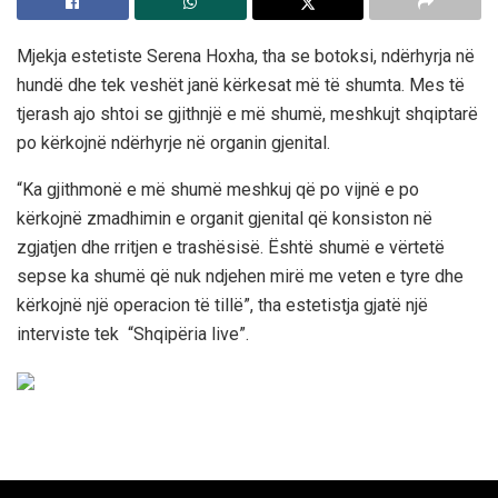
Mjekja estetiste Serena Hoxha, tha se botoksi, ndërhyrja në
hundë dhe tek veshët janë kërkesat më të shumta. Mes të
tjerash ajo shtoi se gjithnjë e më shumë, meshkujt shqiptarë
po kërkojnë ndërhyrje në organin gjenital.
“Ka gjithmonë e më shumë meshkuj që po vijnë e po
kërkojnë zmadhimin e organit gjenital që konsiston në
zgjatjen dhe rritjen e trashësisë. Është shumë e vërtetë
sepse ka shumë që nuk ndjehen mirë me veten e tyre dhe
kërkojnë një operacion të tillë”, tha estetistja gjatë një
interviste tek “Shqipëria live”.