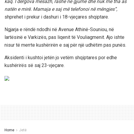
kaq. I dërgova mesazh, rashë në gjumë dhe nuk më tha as
natën e mirë. Mamaja e saj më telefonoi në mëngjes”,
shprehet i prekur i dashuri i 18-vjeçares shqiptare.
Ngjarja e rëndë ndodhi në Avenue Athinë-Souniou, në
lartësinë e Varkizës, pas liqenit të Vouliagmenit. Ajo ishte
nisur të merrte kushërirën e saj për një udhëtim pas punës.
Aksidenti i kushtoi jetën jo vetëm shqiptares por edhe
kushërirës së saj 23-vjeçare.
Home
Jetë